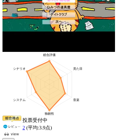
投票受付中
2
(平均:
3.9
点)