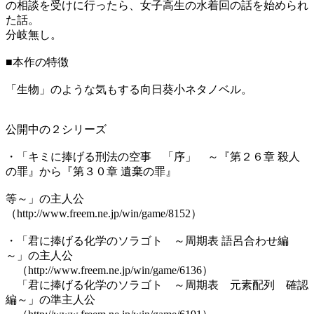
の相談を受けに行ったら、女子高生の水着回の話を始められ
た話。
分岐無し。
■本作の特徴
「生物」のような気もする向日葵小ネタノベル。
公開中の２シリーズ
・「キミに捧げる刑法の空事 「序」 ～『第２６章 殺人
の罪』から『第３０章 遺棄の罪』
等～」の主人公
（http://www.freem.ne.jp/win/game/8152）
・「君に捧げる化学のソラゴト ～周期表 語呂合わせ編
～」の主人公
（http://www.freem.ne.jp/win/game/6136）
「君に捧げる化学のソラゴト ～周期表 元素配列 確認
編～」の準主人公