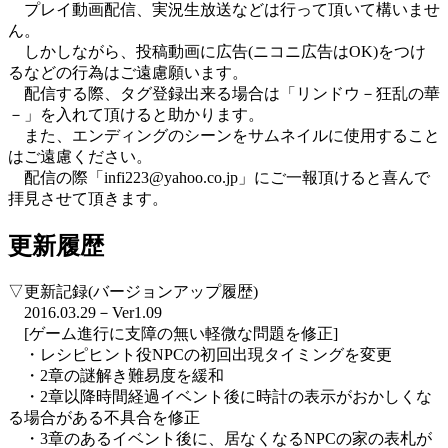
プレイ動画配信、実況生放送などは行って頂いて構いませ
ん。
しかしながら、投稿動画に広告(ニコニ広告はOK)をつけ
るなどの行為はご遠慮願います。
配信する際、タグ登録出来る場合は「リンドウ－狂乱の華
－」を入れて頂けると助かります。
また、エンディングのシーンをサムネイルに使用すること
はご遠慮ください。
配信の際「infi223@yahoo.co.jp」にご一報頂けると喜んで
拝見させて頂きます。
更新履歴
▽更新記録(バージョンアップ履歴)
2016.03.29－Ver1.09
[ゲーム進行に支障の無い軽微な問題を修正]
・レシピヒント役NPCの初回出現タイミングを変更
・2章の謎解き難易度を緩和
・2章以降時間経過イベント後に時計の表示がおかしくな
る場合がある不具合を修正
・3章のあるイベント後に、居なくなるNPCの家の表札が