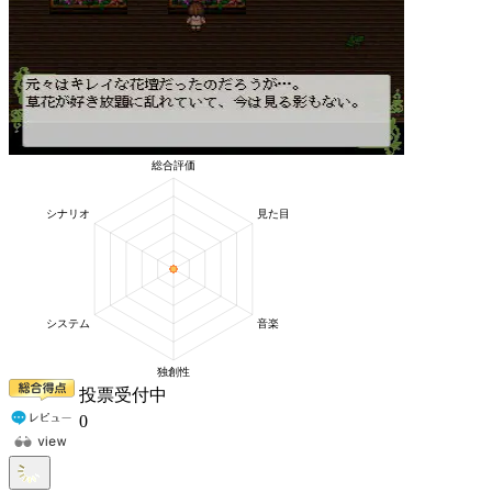
投票受付中
0