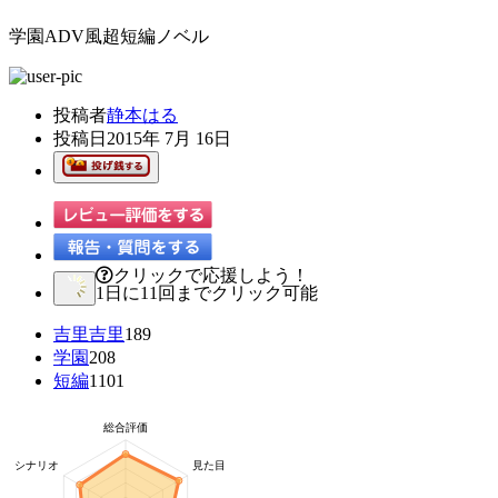
学園ADV風超短編ノベル
投稿者
静本はる
投稿日
2015年 7月 16日
クリックで応援しよう！
1日に11回までクリック可能
吉里吉里
189
学園
208
短編
1101