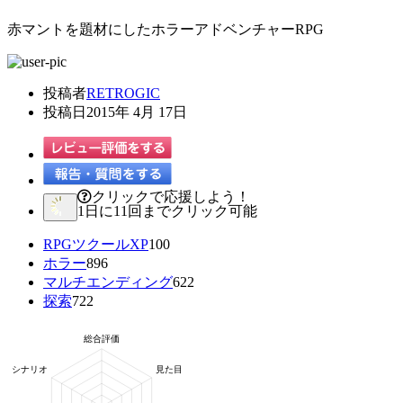
赤マントを題材にしたホラーアドベンチャーRPG
投稿者
RETROGIC
投稿日
2015年 4月 17日
クリックで応援しよう！
1日に11回までクリック可能
RPGツクールXP
100
ホラー
896
マルチエンディング
622
探索
722