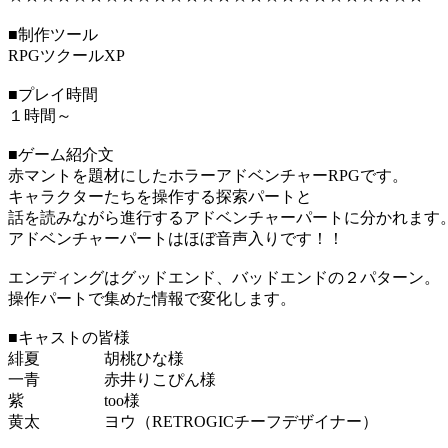
■制作ツール
RPGツクールXP
■プレイ時間
１時間～
■ゲーム紹介文
赤マントを題材にしたホラーアドベンチャーRPGです。
キャラクターたちを操作する探索パートと
話を読みながら進行するアドベンチャーパートに分かれます
アドベンチャーパートはほぼ音声入りです！！
エンディングはグッドエンド、バッドエンドの２パターン。
操作パートで集めた情報で変化します。
■キャストの皆様
緋夏 胡桃ひな様
一青 赤井りこぴん様
紫 too様
黄太 ヨウ（RETROGICチーフデザイナー）