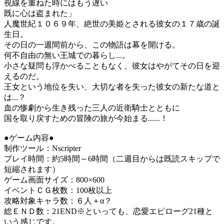
視線を重ねた時にはもう遅い
既に心は盗まれた」
人魔世紀１０６９年、絶世の美姫とされる彼女の１７歳の誕
生日。
その日の一週間前から、この物語は幕を開ける。
何不自由の無い王城での暮らし...。
小さな疑問も浮かべることもなく、彼女はやがてその日を迎
えるのだ。
王女という地位を失い、大切な者を失った彼女の新たな道と
は...？
血の惨劇から生き残った三人の近衛騎士とともに
国を取り戻すための冒険の旅が今始まる......！
●ゲーム内容●
制作ツール：Nscripter
プレイ時間：約5時間～6時間（二週目からは既読スキップで
短縮されます）
ゲーム画面サイズ：800×600
イベントＣＧ枚数：100枚以上
攻略対象キャラ数：６人＋α？
総ＥＮＤ数：21END※といっても、恋愛エピローグ21種と
いう感じです。