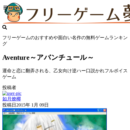
フリーゲームのおすすめや面白い名作の無料ゲームランキン
グ
Aventure～アバンチュール～
運命と恋に翻弄される、乙女向け逆ハー口説かれフルボイス
ゲーム
投稿者
如月燎椰
投稿日
2015年 1月 09日