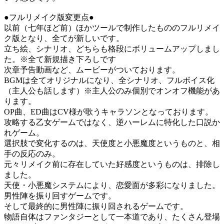
●フルリメイク版変更点●
以前（七年ほど前）ほかツールで制作したもののフルリメイ
ク版となり、全てが新しいです。
立ち絵、シナリオ、どちらも格段にボリュームアップしまし
た。※全て新規描き下ろしです
次章予告動画など、ムービーがついております。
BGMは全てオリジナルになり、全シナリオ、フルボイス化
（主人公も話します）※主人公のみ個別でオンオフ機能があ
ります。
OP曲、ED曲はCV様が歌うキャラソンとなっております。
攻略する乙女ゲームではなく、逆ハーレムに特化した口説か
れゲーム。
選択肢で変化するのは、天使度と小悪魔度というものと、相
手の反応のみ。
元々リメイク前に存在していた好感度というものは、排除し
ました。
天使・小悪魔システムにより、恋愛面が多彩になりました。
男性陣を振り回すゲームです。
そして最終的に男性陣に振り回されるゲームです。
物語自体はファンタジーとして一本道であり、たくさん登場