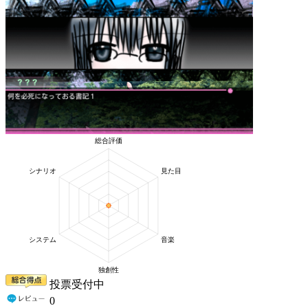
投票受付中
0