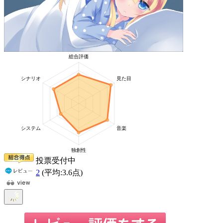
投票受付中
2
(平均:
3.6
点)