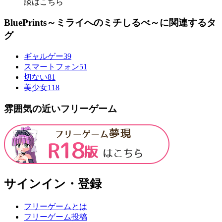
談はこちら
BluePrints～ミライへのミチしるべ～に関連するタ
グ
ギャルゲー
39
スマートフォン
51
切ない
81
美少女
118
雰囲気の近いフリーゲーム
サインイン・登録
フリーゲームとは
フリーゲーム投稿