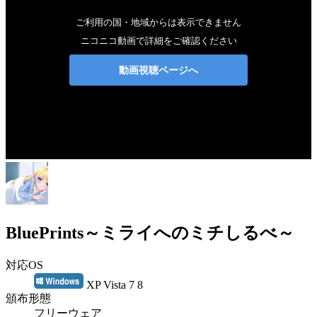
BluePrints～ミライへのミチしるべ～
対応OS
XP Vista 7 8
頒布形態
フリーウェア