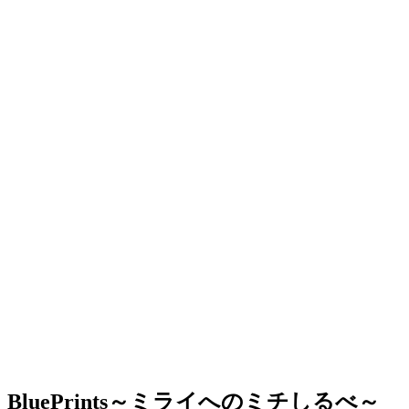
BluePrints～ミライへのミチしるべ～