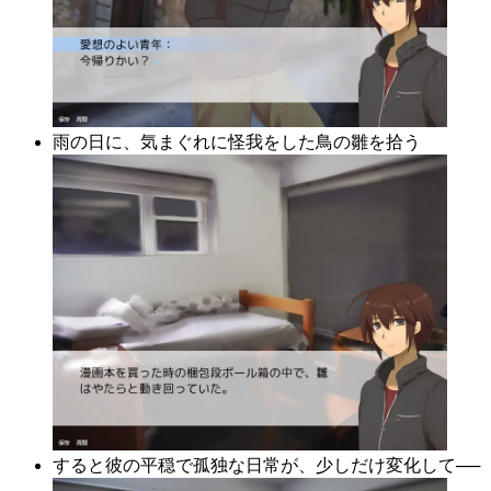
雨の日に、気まぐれに怪我をした鳥の雛を拾う
すると彼の平穏で孤独な日常が、少しだけ変化して──