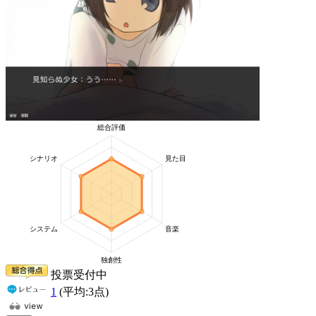
投票受付中
1
(平均:
3
点)