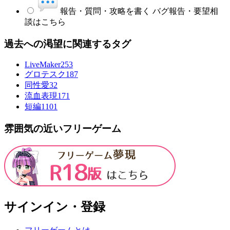
報告・質問・攻略を書く
バグ報告・要望相
談はこちら
過去への渇望に関連するタグ
LiveMaker
253
グロテスク
187
同性愛
32
流血表現
171
短編
1101
雰囲気の近いフリーゲーム
サインイン・登録