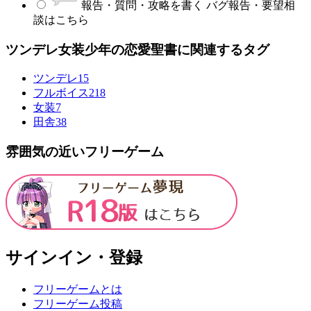
報告・質問・攻略を書く
バグ報告・要望相
談はこちら
ツンデレ女装少年の恋愛聖書に関連するタグ
ツンデレ
15
フルボイス
218
女装
7
田舎
38
雰囲気の近いフリーゲーム
サインイン・登録
フリーゲームとは
フリーゲーム投稿