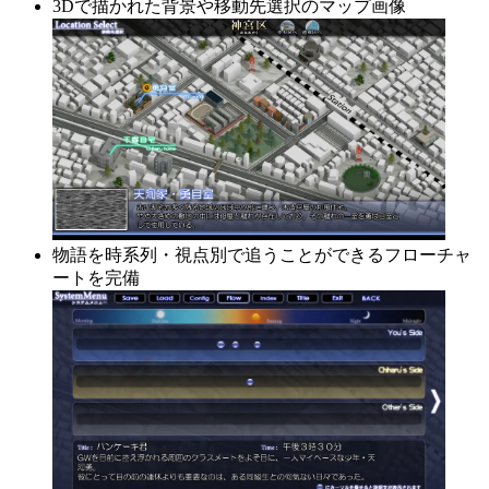
3Dで描かれた背景や移動先選択のマップ画像
物語を時系列・視点別で追うことができるフローチャ
ートを完備