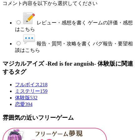
コメント内容を以下から選択してください
レビュー・感想を書く
ゲームの評価・感想
はこちら
報告・質問・攻略を書く
バグ報告・要望相
談はこちら
マジカルアイズ -Red is for anguish- 体験版に関連
するタグ
フルボイス
218
ミステリー
159
体験版
532
恋愛
394
雰囲気の近いフリーゲーム