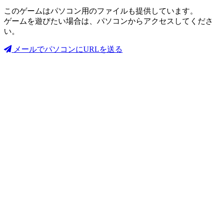
このゲームはパソコン用のファイルも提供しています。
ゲームを遊びたい場合は、パソコンからアクセスしてくださ
い。
メールでパソコンにURLを送る