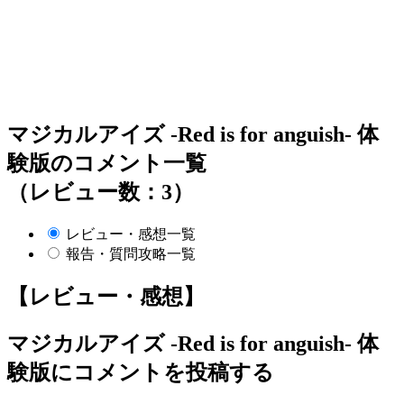
マジカルアイズ -Red is for anguish- 体
験版のコメント一覧
（レビュー数：3）
レビュー・感想一覧
報告・質問攻略一覧
【レビュー・感想】
マジカルアイズ -Red is for anguish- 体
験版
にコメントを投稿する