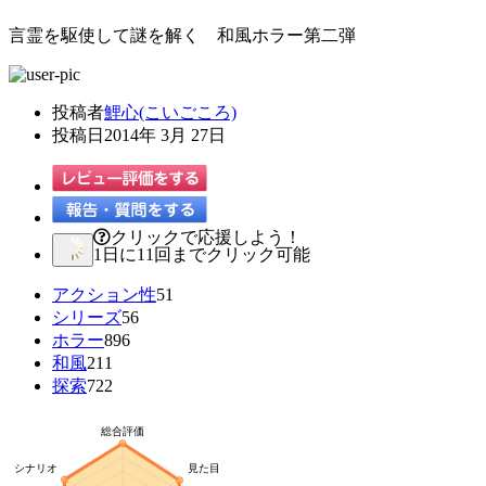
言霊を駆使して謎を解く 和風ホラー第二弾
投稿者
鯉心(こいごころ)
投稿日
2014年 3月 27日
クリックで応援しよう！
1日に11回までクリック可能
アクション性
51
シリーズ
56
ホラー
896
和風
211
探索
722