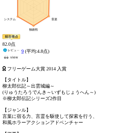
82
.0
点
9
(平均:
4.8
点)
フリーゲーム大賞
2014
入賞
【タイトル】
柳太郎伝記～出雲城編～
(りゅうたろうでんき～いずもじょうへん～)
※柳太郎伝記シリーズ2作目
【ジャンル】
言葉に宿る力、言霊を駆使して探索を行う、
和風ホラーアクションアドベンチャー