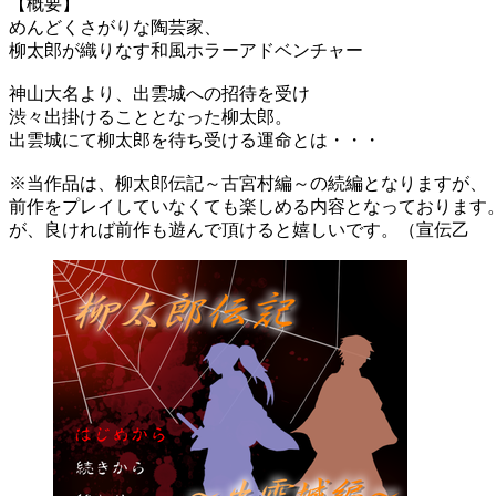
【概要】
めんどくさがりな陶芸家、
柳太郎が織りなす和風ホラーアドベンチャー
神山大名より、出雲城への招待を受け
渋々出掛けることとなった柳太郎。
出雲城にて柳太郎を待ち受ける運命とは・・・
※当作品は、柳太郎伝記～古宮村編～の続編となりますが、
前作をプレイしていなくても楽しめる内容となっております
が、良ければ前作も遊んで頂けると嬉しいです。（宣伝乙