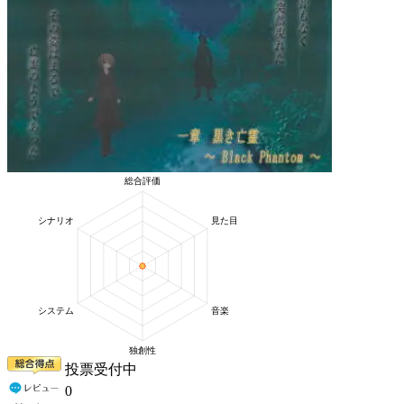
投票受付中
0