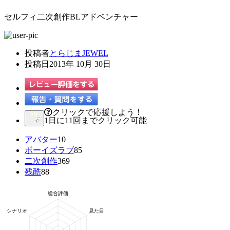
セルフィ二次創作BLアドベンチャー
投稿者
とらじまJEWEL
投稿日
2013年 10月 30日
クリックで応援しよう！
1日に11回までクリック可能
アバター
10
ボーイズラブ
85
二次創作
369
残酷
88