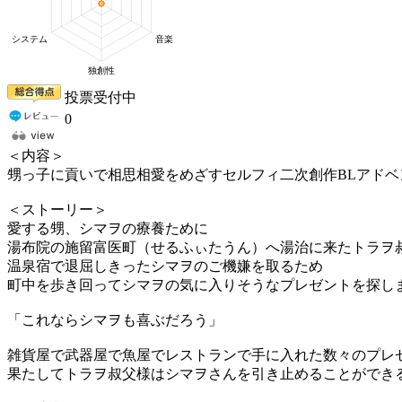
投票受付中
0
＜内容＞
甥っ子に貢いで相思相愛をめざすセルフィ二次創作BLアドベ
＜ストーリー＞
愛する甥、シマヲの療養ために
湯布院の施留富医町（せるふぃたうん）へ湯治に来たトラヲ
温泉宿で退屈しきったシマヲのご機嫌を取るため
町中を歩き回ってシマヲの気に入りそうなプレゼントを探し
「これならシマヲも喜ぶだろう」
雑貨屋で武器屋で魚屋でレストランで手に入れた数々のプレ
果たしてトラヲ叔父様はシマヲさんを引き止めることができ