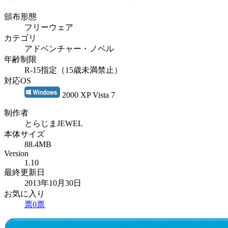
頒布形態
フリーウェア
カテゴリ
アドベンチャー・ノベル
年齢制限
R-15指定（15歳未満禁止）
対応OS
2000 XP Vista 7
制作者
とらじまJEWEL
本体サイズ
88.4MB
Version
1.10
最終更新日
2013年10月30日
お気に入り
票
0
票