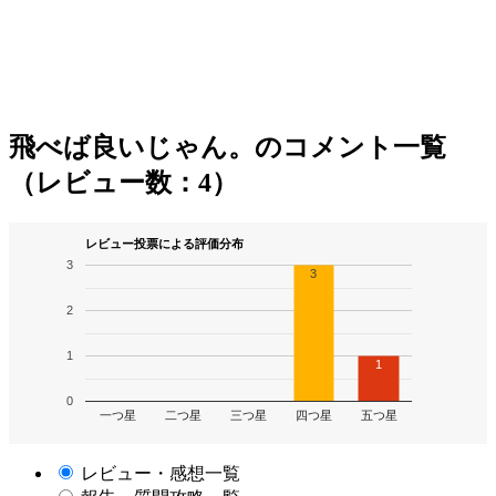
飛べば良いじゃん。のコメント一覧
（レビュー数：4）
レビュー投票による評価分布
3
3
2
1
1
0
一つ星
二つ星
三つ星
四つ星
五つ星
レビュー・感想一覧