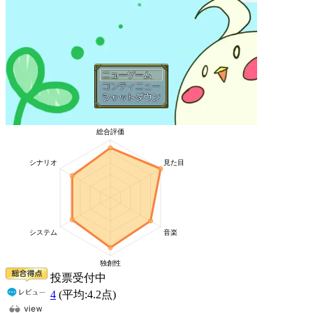
投票受付中
4
(平均:
4.2
点)