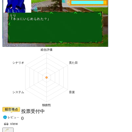
投票受付中
0