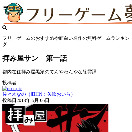
フリーゲームのおすすめや面白い名作の無料ゲームランキン
グ
拝み屋サン 第一話
都内在住拝み屋黒須のてんやわんやな除霊譚
投稿者
佐々木なの（旧HN：矢吹おいら）
投稿日
2013年 5月 06日