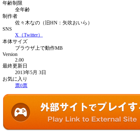
年齢制限
全年齢
制作者
佐々木なの（旧HN：矢吹おいら）
SNS
X（Twitter）
本体サイズ
ブラウザ上で動作MB
Version
2.00
最終更新日
2013年5月 3日
お気に入り
票
0
票