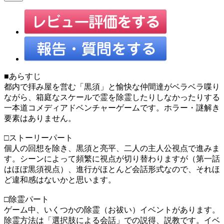
■あらすじ
都内で拝み屋を営む「黒須」と愉快な仲間達がベラベラ喋り
ながら、箱庭なスケールで霊を除霊したりしなかったりする
一本道コメディアドベンチャーゲームです。ホラー・謎解き
要素はありません。
□ストーリーパート
個人の回想を除き、黒須と亮平、二人の主人公視点で進みま
す。シーンによって頻繁に視点が切り替わりますが（第一話
はほぼ黒須視点）、進行がほとんど会話形式なので、それほ
ど違和感はないかと思います。
□除霊パート
ゲーム中、いくつかの除霊（お祓い）イベントがあります。
除霊方法は「選択肢による会話」での説得、説教です。イベ