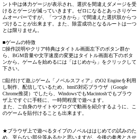
ント中は体力ゲージが表示され、選択を間違えダメージを受
けるとゲージが減っていきます。ゼロになるとあっさりゲー
ムオーバーですが、「つづきから」で間違えた選択肢からつ
づけることが出来ます。また、除霊成功となるルートは一つ
とは限りません。
■ゲームの特徴
□操作説明やクリア特典はタイトル画面左下のボタン群か
ら、BGM音量や文字速度の変更はタイトル画面右下のボタ
ンから。ゲームを始めるには「はじめから」をクリックして
下さい。
□貼付けて遊ぶゲーム「ノベルスフィア」のO2 Engineを利用
し制作、配信しているため、html5対応ブラウザ（Google
Chrome推奨）でしたら、WindowsでもMacintoshでもブラウ
ザ上ですぐに手軽に、一時間程度で遊べます。
また、ご自身のサイトやブログで動画を紹介するように、こ
のゲームを貼付けることも出来ます。
★ブラウザ上で遊べるタイプのノベルははじめての試みのた
め、至らない部分等あるかと思いますが、今後の参考とさせ