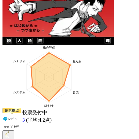
投票受付中
3
(平均:
4.2
点)