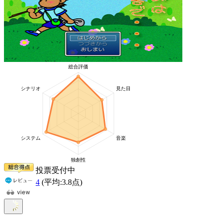
投票受付中
4
(平均:
3.8
点)