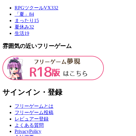
RPGツクールVX
332
「夏」
84
まったり
15
夏休み
32
生活
19
雰囲気の近いフリーゲーム
サインイン・登録
フリーゲームとは
フリーゲーム投稿
レビュアー登録
よくある質問
PrivacyPolicy