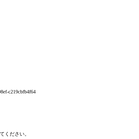
98ef-c219cbfb4f64
してください。