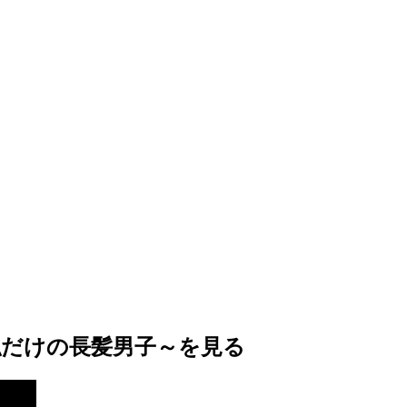
私だけの長髪男子～を見る