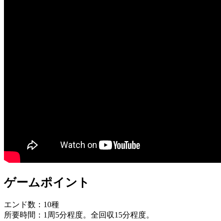
ゲームポイント
エンド数：10種
所要時間：1周5分程度。全回収15分程度。