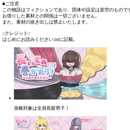
■ご注意
この物語はフィクションであり、団体や設定は架空のもので
お借りした素材との関係は一切ございません。
また、素材の抜き出しは禁止いたします。
::クレジット::
はじめにお読みください.txtに記載。
攻略対象は全員長髪男子！