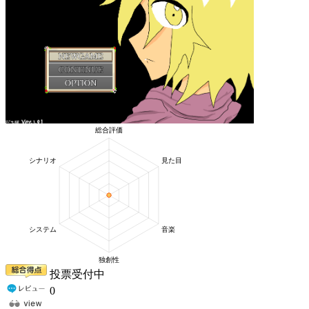
投票受付中
0