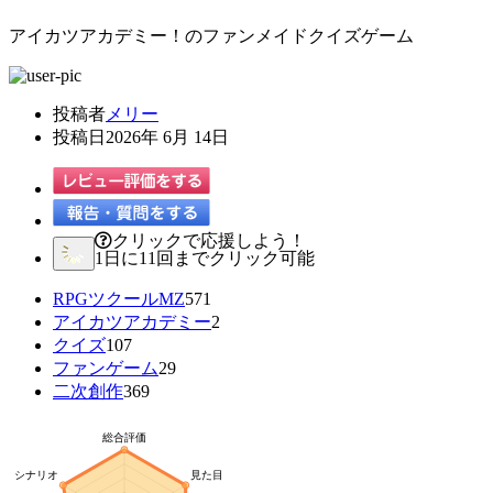
アイカツアカデミー！のファンメイドクイズゲーム
投稿者
メリー
投稿日
2026年 6月 14日
クリックで応援しよう！
1日に11回までクリック可能
RPGツクールMZ
571
アイカツアカデミー
2
クイズ
107
ファンゲーム
29
二次創作
369