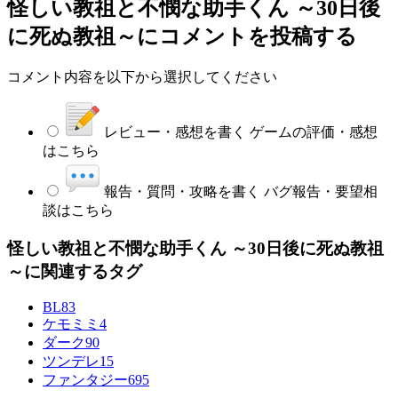
怪しい教祖と不憫な助手くん ～30日後
に死ぬ教祖～
にコメントを投稿する
コメント内容を以下から選択してください
レビュー・感想を書く
ゲームの評価・感想
はこちら
報告・質問・攻略を書く
バグ報告・要望相
談はこちら
怪しい教祖と不憫な助手くん ～30日後に死ぬ教祖
～に関連するタグ
BL
83
ケモミミ
4
ダーク
90
ツンデレ
15
ファンタジー
695