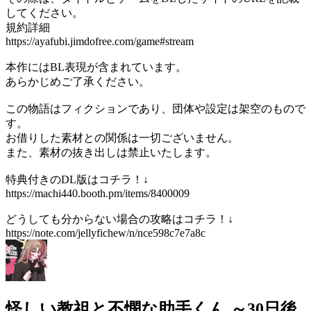
してください。
規約詳細
https://ayafubi.jimdofree.com/game#stream
本作にはBL表現が含まれています。
あらかじめご了承ください。
この物語はフィクションであり、団体や設定は架空のもので
す。
お借りした素材との関係は一切ございません。
また、素材の抜き出しは禁止いたします。
特典付きのDL版はコチラ！↓
https://machi440.booth.pm/items/8400009
どうしても分からない場合の攻略はコチラ！↓
https://note.com/jellyfichew/n/nce598c7e7a8c
怪しい教祖と不憫な助手くん ～30日後