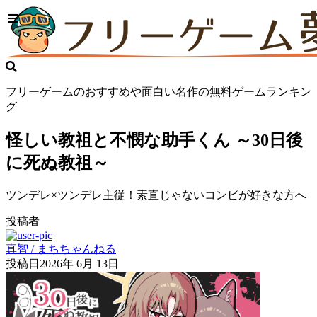
フリーゲームのおすすめや面白い名作の無料ゲームランキン
グ
怪しい教祖と不憫な助手くん ～30日後
に死ぬ教祖～
ツンデレ×ツンデレ主従！素直じゃないコンビが好きな方へ
投稿者
真智 / まちちゃんねる
投稿日
2026年 6月 13日