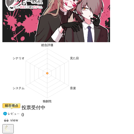
投票受付中
0