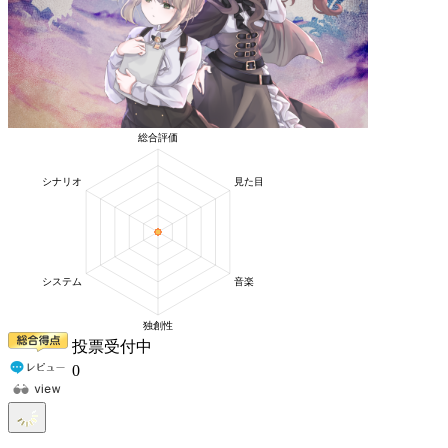
投票受付中
0