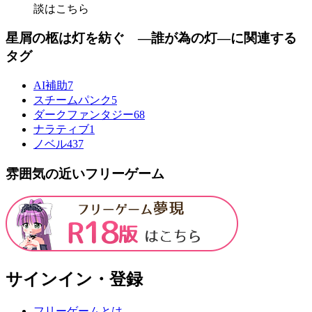
談はこちら
星屑の柩は灯を紡ぐ ―誰が為の灯―に関連する
タグ
AI補助
7
スチームパンク
5
ダークファンタジー
68
ナラティブ
1
ノベル
437
雰囲気の近いフリーゲーム
サインイン・登録
フリーゲームとは