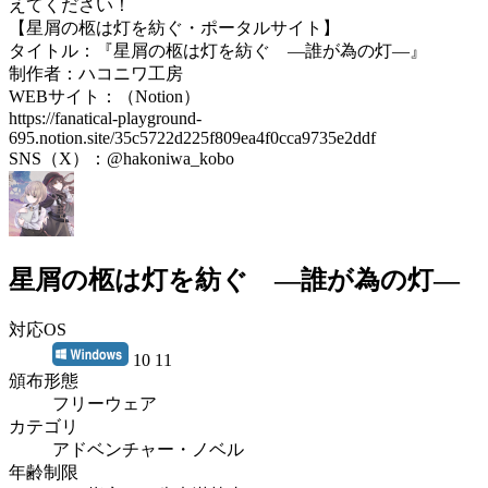
えてください！
【星屑の柩は灯を紡ぐ・ポータルサイト】
タイトル：『星屑の柩は灯を紡ぐ ―誰が為の灯―』
制作者：ハコニワ工房
WEBサイト：（Notion）
https://fanatical-playground-
695.notion.site/35c5722d225f809ea4f0cca9735e2ddf
SNS（X）：@hakoniwa_kobo
星屑の柩は灯を紡ぐ ―誰が為の灯―
対応OS
10 11
頒布形態
フリーウェア
カテゴリ
アドベンチャー・ノベル
年齢制限