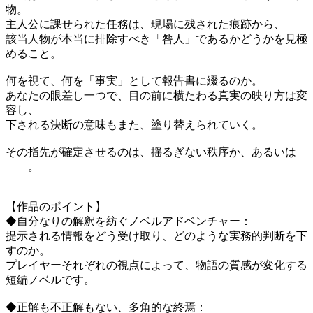
物。
主人公に課せられた任務は、現場に残された痕跡から、
該当人物が本当に排除すべき「咎人」であるかどうかを見極
めること。
何を視て、何を「事実」として報告書に綴るのか。
あなたの眼差し一つで、目の前に横たわる真実の映り方は変
容し、
下される決断の意味もまた、塗り替えられていく。
その指先が確定させるのは、揺るぎない秩序か、あるいは
――。
【作品のポイント】
◆自分なりの解釈を紡ぐノベルアドベンチャー：
提示される情報をどう受け取り、どのような実務的判断を下
すのか。
プレイヤーそれぞれの視点によって、物語の質感が変化する
短編ノベルです。
◆正解も不正解もない、多角的な終焉：