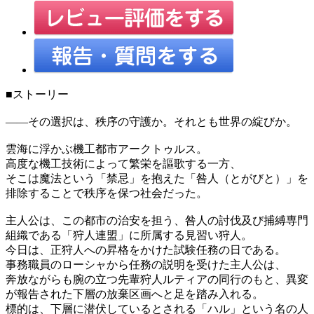
■ストーリー
――その選択は、秩序の守護か。それとも世界の綻びか。
雲海に浮かぶ機工都市アークトゥルス。
高度な機工技術によって繁栄を謳歌する一方、
そこは魔法という「禁忌」を抱えた「咎人（とがびと）」を
排除することで秩序を保つ社会だった。
主人公は、この都市の治安を担う、咎人の討伐及び捕縛専門
組織である「狩人連盟」に所属する見習い狩人。
今日は、正狩人への昇格をかけた試験任務の日である。
事務職員のローシャから任務の説明を受けた主人公は、
奔放ながらも腕の立つ先輩狩人ルティアの同行のもと、異変
が報告された下層の放棄区画へと足を踏み入れる。
標的は、下層に潜伏しているとされる「ハル」という名の人