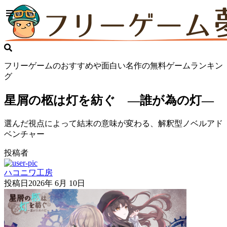
フリーゲームのおすすめや面白い名作の無料ゲームランキン
グ
星屑の柩は灯を紡ぐ ―誰が為の灯―
選んだ視点によって結末の意味が変わる、解釈型ノベルアド
ベンチャー
投稿者
ハコニワ工房
投稿日
2026年 6月 10日