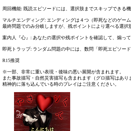
周回機能: 既読エピソードには、選択肢までスキップできる
マルチエンディング: エンディングは４つ（即死などのゲー
最終問題でのみ分岐しますが、残ポイントにより選べる選択
案内人『心』: あなたの選択や残ポイントを確認して、煽っ
即死トラップ: ランダム問題の中には、数問「即死エピソー
R15推奨
※一部、非常に重い表現・後味の悪い展開が含まれます。
また事故描写・自然災害描写も含まれます（グロ描写はあり
精神的に落ち込んでいる時のプレイはご注意ください。