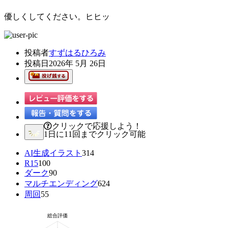
優しくしてください。ヒヒッ
投稿者
すずはるひろみ
投稿日
2026年 5月 26日
クリックで応援しよう！
1日に11回までクリック可能
AI生成イラスト
314
R15
100
ダーク
90
マルチエンディング
624
周回
55