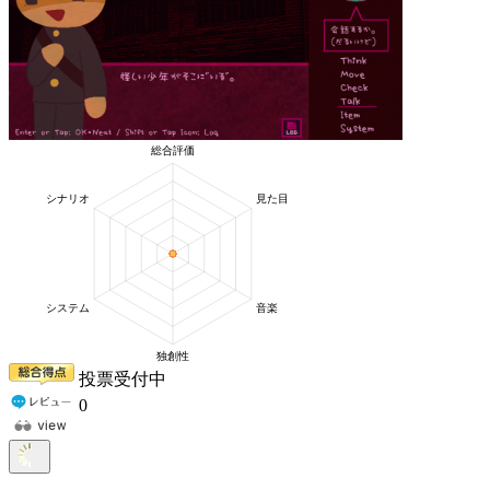
投票受付中
0