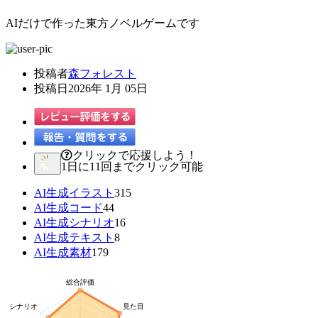
AIだけで作った東方ノベルゲームです
投稿者
森フォレスト
投稿日
2026年 1月 05日
クリックで応援しよう！
1日に11回までクリック可能
AI生成イラスト
315
AI生成コード
44
AI生成シナリオ
16
AI生成テキスト
8
AI生成素材
179