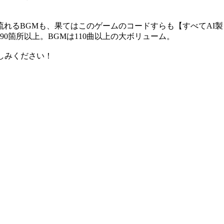
れるBGMも、果てはこのゲームのコードすらも【すべてAI製
0箇所以上。BGMは110曲以上の大ボリューム。
しみください！