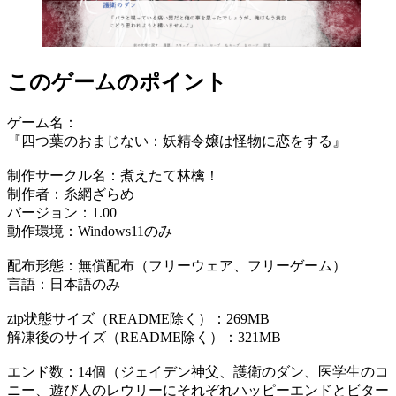
このゲームのポイント
ゲーム名：
『四つ葉のおまじない：妖精令嬢は怪物に恋をする』
制作サークル名：煮えたて林檎！
制作者：糸網ざらめ
バージョン：1.00
動作環境：Windows11のみ
配布形態：無償配布（フリーウェア、フリーゲーム）
言語：日本語のみ
zip状態サイズ（README除く）：269MB
解凍後のサイズ（README除く）：321MB
エンド数：14個（ジェイデン神父、護衛のダン、医学生のコ
ニー、遊び人のレウリーにそれぞれハッピーエンドとビター