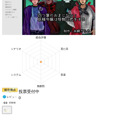
投票受付中
0