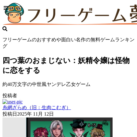
フリーゲームのおすすめや面白い名作の無料ゲームランキン
グ
四つ葉のおまじない：妖精令嬢は怪物
に恋をする
約40万文字の中世風ヤンデレ乙女ゲーム
投稿者
糸網ざらめ（旧：生肉こむぎ）
投稿日
2025年 11月 12日