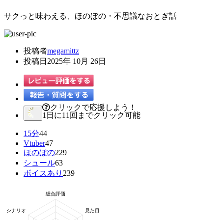
サクっと味わえる、ほのぼの・不思議なおとぎ話
投稿者
megamittz
投稿日
2025年 10月 26日
クリックで応援しよう！
1日に11回までクリック可能
15分
44
Vtuber
47
ほのぼの
229
シュール
63
ボイスあり
239