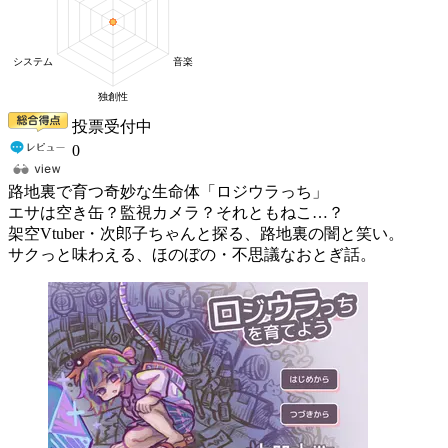
投票受付中
0
路地裏で育つ奇妙な生命体「ロジウラっち」
エサは空き缶？監視カメラ？それともねこ…？
架空Vtuber・次郎子ちゃんと探る、路地裏の闇と笑い。
サクっと味わえる、ほのぼの・不思議なおとぎ話。