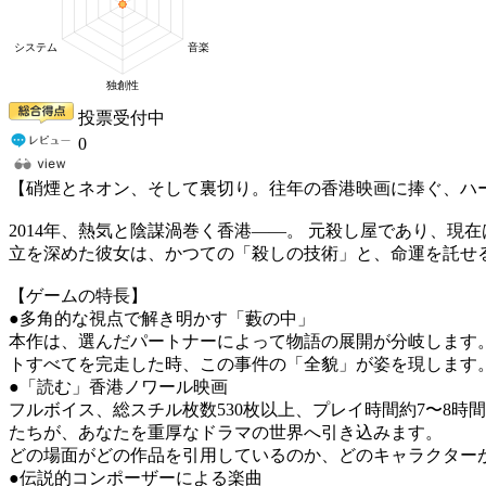
投票受付中
0
【硝煙とネオン、そして裏切り。往年の香港映画に捧ぐ、ハ
2014年、熱気と陰謀渦巻く香港――。 元殺し屋であり、
立を深めた彼女は、かつての「殺しの技術」と、命運を託せ
【ゲームの特長】
●多角的な視点で解き明かす「藪の中」
本作は、選んだパートナーによって物語の展開が分岐します。
トすべてを完走した時、この事件の「全貌」が姿を現します
●「読む」香港ノワール映画
フルボイス、総スチル枚数530枚以上、プレイ時間約7〜8
たちが、あなたを重厚なドラマの世界へ引き込みます。
どの場面がどの作品を引用しているのか、どのキャラクターがど
●伝説的コンポーザーによる楽曲