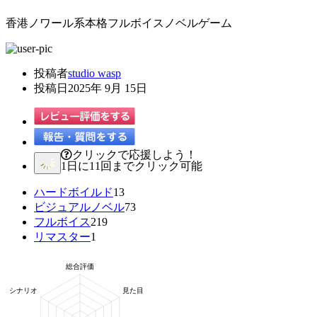
香港ノワール系本格フルボイスノベルゲーム
投稿者
studio wasp
投稿日
2025年 9月 15日
クリックで応援しよう！
1日に11回までクリック可能
ハードボイルド
13
ビジュアルノベル
73
フルボイス
219
リマスター
1