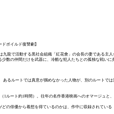
ードボイルド復讐劇】
現在は九龍で活動する黒社会組織「紅花會」の会長の妻である主
る少数の仲間だけを武器に、冷酷な犯人たちとの孤独な戦いに
 あるルートでは真意が掴めなかった人物が、別のルートでは
。
時間（1ルート約1時間）。往年の名作香港映画へのオマージュ
の俳優から着想を得ているのかは、作中に収録されている「Cyc