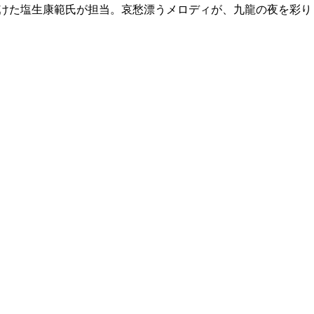
掛けた塩生康範氏が担当。哀愁漂うメロディが、九龍の夜を彩り