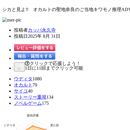
シカと見よ!! オカルトの聖地奈良のご当地キワモノ推理AD
投稿者
カッパ永久寺
投稿日
2025年 8月 31日
クリックで応援しよう！
1日に11回までクリック可能
ウディタ
1080
オカルト
79
サイコ
40
ストーリー重視
134
ノベルゲーム
175