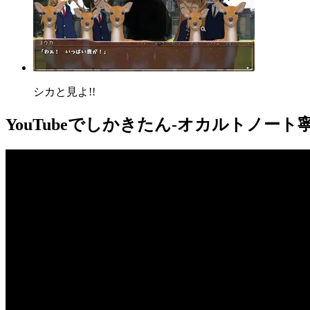
シカと見よ!!
YouTube
でしかきたん-オカルトノート寧