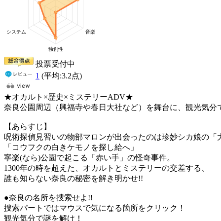
投票受付中
1
(平均:
3.2
点)
★オカルト×歴史×ミステリーADV★
奈良公園周辺（興福寺や春日大社など）を舞台に、観光気分
【あらすじ】
呪術探偵見習いの物部マロンが出会ったのは珍妙シカ娘の「
「コウフクの白きケモノを探し給へ」
寧楽(なら)公園で起こる「赤い手」の怪奇事件。
1300年の時を超えた、オカルトとミステリーの交差する、
誰も知らない奈良の秘密を解き明かせ!!
●奈良の名所を捜索せよ!!
捜索パートではマウスで気になる箇所をクリック！
観光気分で謎を解け！