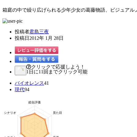
箱庭の中で繰り広げられる少年少女の葛藤物語、ビジュアル
投稿者
君島三夜
投稿日
2012年 1月 28日
クリックで応援しよう！
1日に11回までクリック可能
バイオレンス
41
現代
94