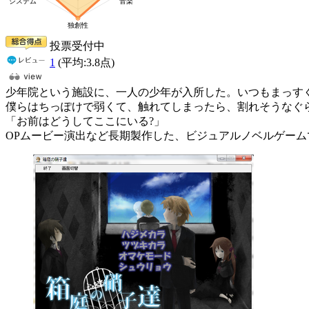
投票受付中
1
(平均:
3.8
点)
少年院という施設に、一人の少年が入所した。いつもまっす
僕らはちっぽけで弱くて、触れてしまったら、割れそうなぐら
「お前はどうしてここにいる?」
OPムービー演出など長期製作した、ビジュアルノベルゲーム