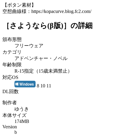
【ボタン素材】
空想曲線様：https://kopacurve.blog.fc2.com/
［さようなら(β版)］
の詳細
頒布形態
フリーウェア
カテゴリ
アドベンチャー・ノベル
年齢制限
R-15指定（15歳未満禁止）
対応OS
8 10 11
DL回数
制作者
ゆうき
本体サイズ
174MB
Version
b