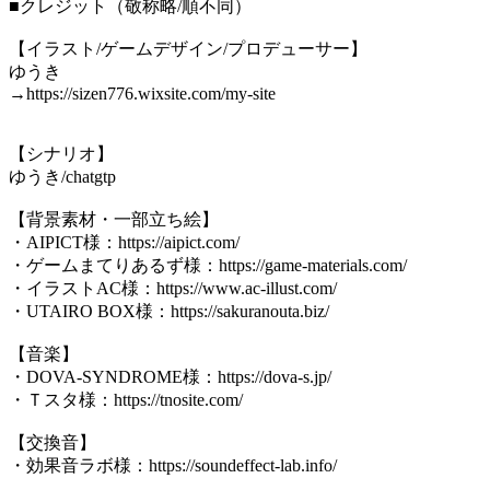
■クレジット（敬称略/順不同）
【イラスト/ゲームデザイン/プロデューサー】
ゆうき
→https://sizen776.wixsite.com/my-site
【シナリオ】
ゆうき/chatgtp
【背景素材・一部立ち絵】
・AIPICT様：https://aipict.com/
・ゲームまてりあるず様：https://game-materials.com/
・イラストAC様：https://www.ac-illust.com/
・UTAIRO BOX様：https://sakuranouta.biz/
【音楽】
・DOVA-SYNDROME様：https://dova-s.jp/
・Ｔスタ様：https://tnosite.com/
【交換音】
・効果音ラボ様：https://soundeffect-lab.info/