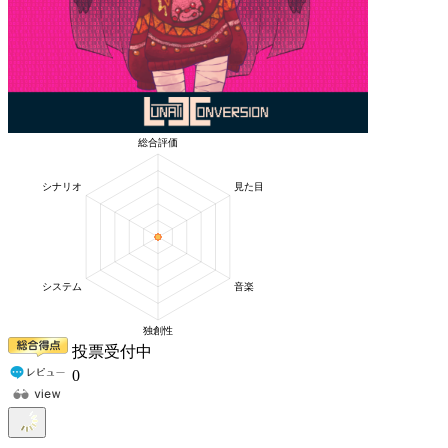
投票受付中
0