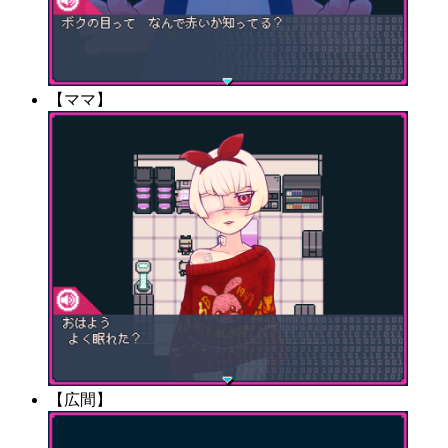
【ママ】
【広間】