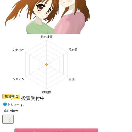
投票受付中
0