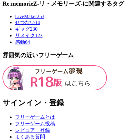
Re.memorieZ-リ・メモリーズ-に関連するタグ
LiveMaker
253
せつない
14
ギャグ
230
リメイク
123
感動
64
雰囲気の近いフリーゲーム
サインイン・登録
フリーゲームとは
フリーゲーム投稿
レビュアー登録
よくある質問