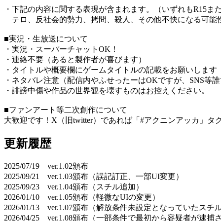
・下記の内容に関する表現が含まれます。（いずれもR15ま
テロ、反社会的勢力、拷問、殺人、その他不快になる可能
■実況・生放送について
・実況・スーパーチャットOK！
・連絡不要（あると製作者が喜びます）
・タイトルや概要欄にゲームタイトルの記載をお願いします
・ネタバレ注意（配信内やふせったーはOKですが、SNS等
・誹謗中傷や作品の世界観を壊すものはお控えください。
■ファンアート等二次創作について
大歓迎です！X（旧twitter）であれば「#アクニンアッカ
更新履歴
2025/07/19 ver.1.02頒布
2025/09/21 ver.1.03頒布（誤記訂正、一部UI変更）
2025/09/23 ver.1.04頒布（スチル追加）
2026/01/10 ver.1.05頒布（軽微なUIの変更）
2026/01/13 ver.1.07頒布（解放条件未設定となっていた
2026/04/25 ver.1.08頒布（一部条件で最初から容疑者が