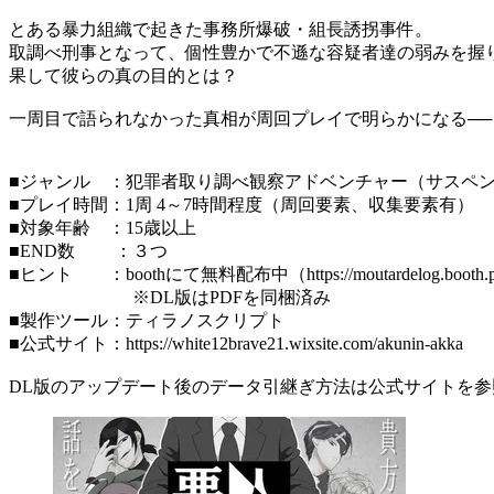
とある暴力組織で起きた事務所爆破・組長誘拐事件。
取調べ刑事となって、個性豊かで不遜な容疑者達の弱みを握
果して彼らの真の目的とは？
一周目で語られなかった真相が周回プレイで明らかになる──
■ジャンル ：犯罪者取り調べ観察アドベンチャー（サスペ
■プレイ時間：1周 4～7時間程度（周回要素、収集要素有）
■対象年齢 ：15歳以上
■END数 ：３つ
■ヒント ：boothにて無料配布中（https://moutardelog.booth.pm/
※DL版はPDFを同梱済み
■製作ツール：ティラノスクリプト
■公式サイト：https://white12brave21.wixsite.com/akunin-akka
DL版のアップデート後のデータ引継ぎ方法は公式サイトを参