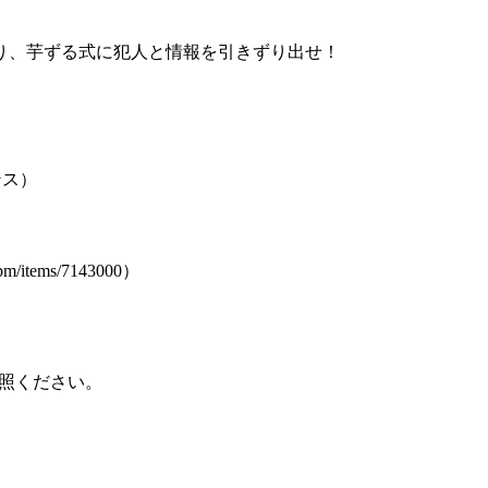
り、芋ずる式に犯人と情報を引きずり出せ！
ンス）
items/7143000）
照ください。