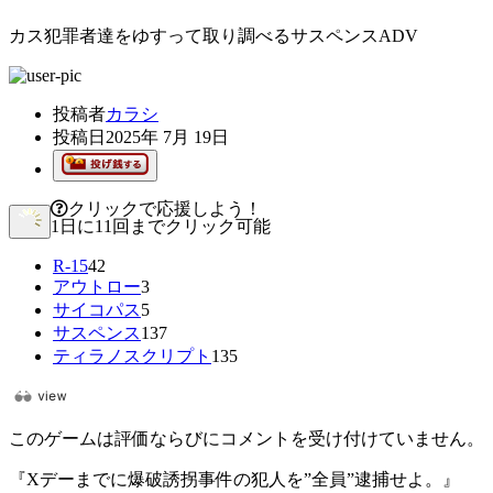
カス犯罪者達をゆすって取り調べるサスペンスADV
投稿者
カラシ
投稿日
2025年 7月 19日
クリックで応援しよう！
1日に11回までクリック可能
R-15
42
アウトロー
3
サイコパス
5
サスペンス
137
ティラノスクリプト
135
このゲームは評価ならびにコメントを受け付けていません。
『Xデーまでに爆破誘拐事件の犯人を”全員”逮捕せよ。』