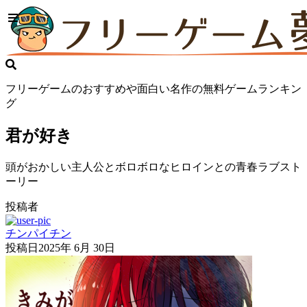
フリーゲームのおすすめや面白い名作の無料ゲームランキン
グ
君が好き
頭がおかしい主人公とボロボロなヒロインとの青春ラブスト
ーリー
投稿者
チンパイチン
投稿日
2025年 6月 30日