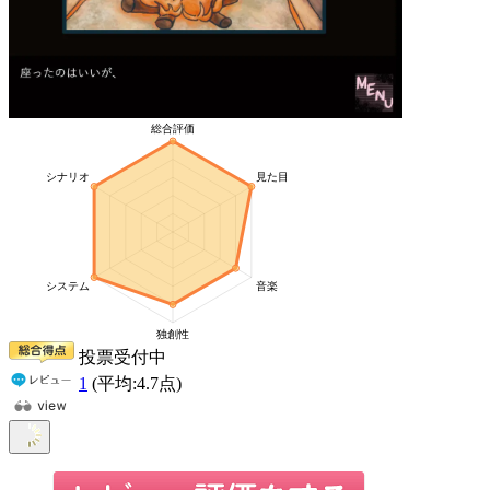
投票受付中
1
(平均:
4.7
点)