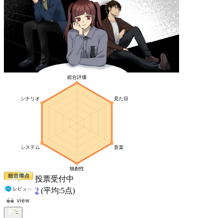
投票受付中
2
(平均:
5
点)