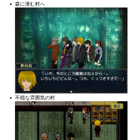
森に潜む村へ
不穏な雰囲気の村