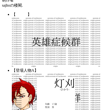
制作者
sajhoの楼閣.
【 】
【登場人物A】