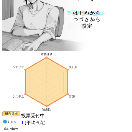
投票受付中
1
(平均:
5
点)