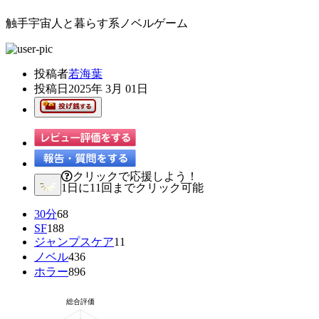
触手宇宙人と暮らす系ノベルゲーム
投稿者
若海葉
投稿日
2025年 3月 01日
クリックで応援しよう！
1日に11回までクリック可能
30分
68
SF
188
ジャンプスケア
11
ノベル
436
ホラー
896