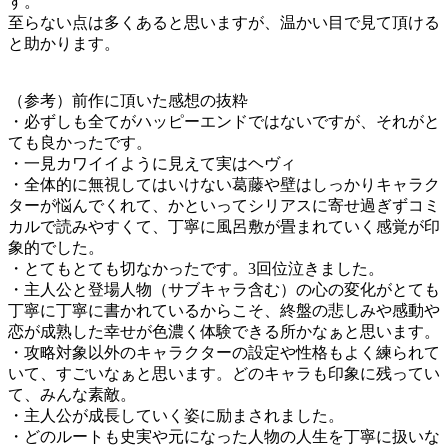
す。
至らない点は多くあると思いますが、温かい目で見て頂ける
と助かります。
（参考）前作に頂いた感想の抜粋
・必ずしも全てがハッピーエンドではないですが、それがと
ても良かったです。
・一見カワイイように見えて実はヘヴィ
・全体的に無視してはいけない葛藤や壁はしっかりキャラク
ターが悩んでくれて、かといってシリアスに寄せ過ぎずコミ
カルで読みやすくて、丁寧に風呂敷が畳まれていく感覚が印
象的でした。
・とてもとても切なかったです。3回位泣きました。
・主人公と登場人物（サブキャラ含む）の心の変化がとても
丁寧に丁寧に書かれているからこそ、終盤の悲しみや感動や
恋が成熟した幸せが色濃く体験できる所かなぁと思います。
・攻略対象以外のキャラクターの設定や性格もよく練られて
いて、すごいなぁと思います。どのキャラも印象に残ってい
て、みんな素敵。
・主人公が成長していく姿に励まされました。
・どのルートも史実や元になった人物の人生を丁寧に扱いな