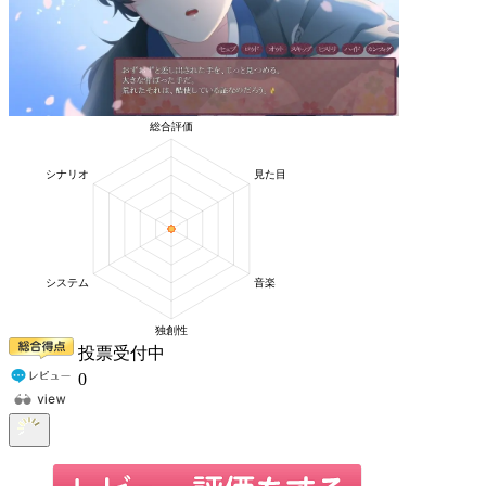
投票受付中
0