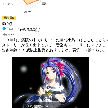
60
.0
点
5
(平均:
3.3
点)
１０年前、病院の中で知り合った星村小鳥（ほしむらことり
ストーリーが良く出来ていて、音楽もストーリーにマッチし
対象年齢 １８歳以上推奨とありますが、実質１５禁くらい。