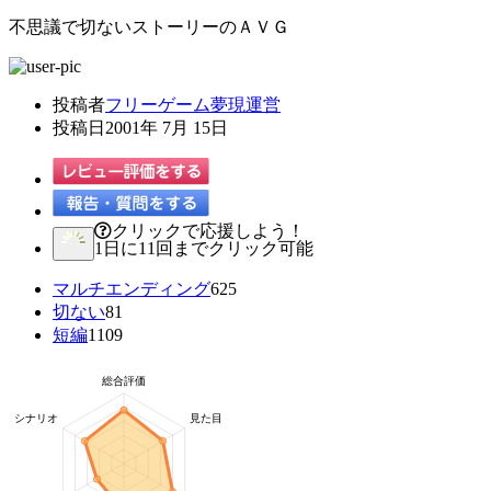
不思議で切ないストーリーのＡＶＧ
投稿者
フリーゲーム夢現運営
投稿日
2001年 7月 15日
クリックで応援しよう！
1日に11回までクリック可能
マルチエンディング
625
切ない
81
短編
1109