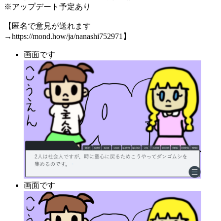
※アップデート予定あり
【匿名で意見が送れます
→https://mond.how/ja/nanashi752971】
画面です
画面です