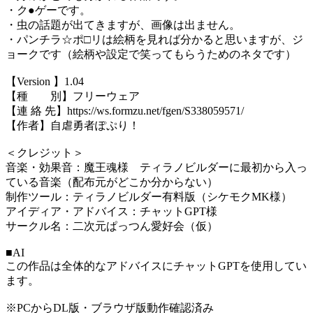
・ク●ゲーです。
・虫の話題が出てきますが、画像は出ません。
・パンチラ☆ポ□リは絵柄を見れば分かると思いますが、ジ
ョークです（絵柄や設定で笑ってもらうためのネタです）
【Version 】1.04
【種 別】フリーウェア
【連 絡 先】https://ws.formzu.net/fgen/S338059571/
【作者】自虐勇者ぽぷり！
＜クレジット＞
音楽・効果音：魔王魂様 ティラノビルダーに最初から入っ
ている音楽（配布元がどこか分からない）
制作ツール：ティラノビルダー有料版（シケモクMK様）
アイディア・アドバイス：チャットGPT様
サークル名：二次元ぱっつん愛好会（仮）
■AI
この作品は全体的なアドバイスにチャットGPTを使用してい
ます。
※PCからDL版・ブラウザ版動作確認済み