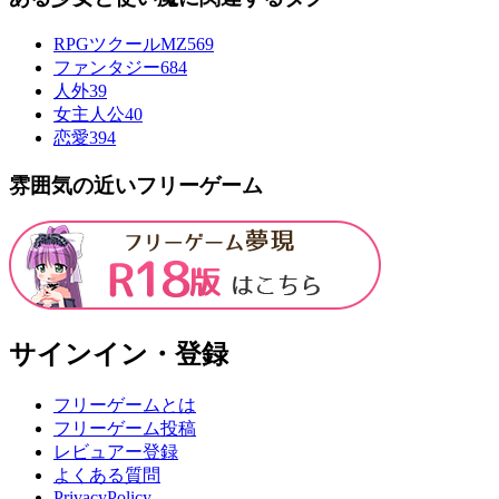
RPGツクールMZ
569
ファンタジー
684
人外
39
女主人公
40
恋愛
394
雰囲気の近いフリーゲーム
サインイン・登録
フリーゲームとは
フリーゲーム投稿
レビュアー登録
よくある質問
PrivacyPolicy