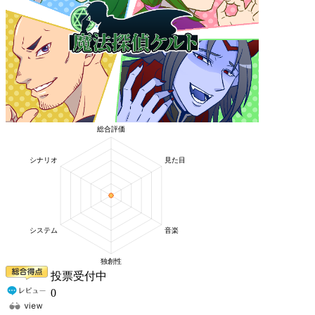
投票受付中
0