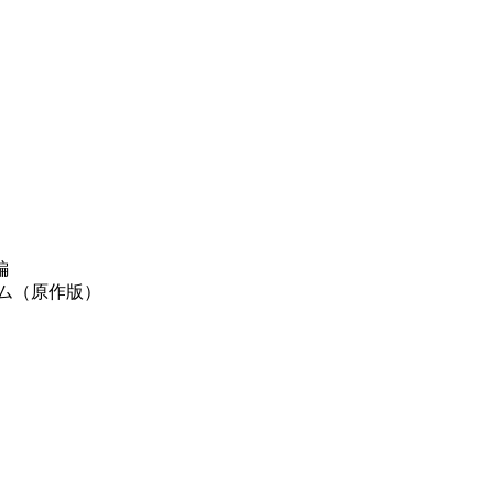
編
ム（原作版）