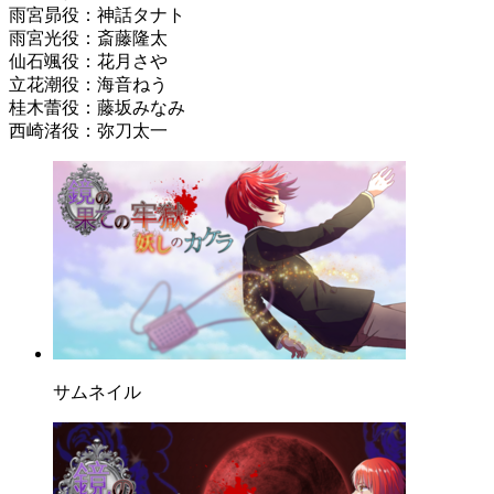
雨宮昴役：神話タナト
雨宮光役：斎藤隆太
仙石颯役：花月さや
立花潮役：海音ねう
桂木蕾役：藤坂みなみ
西崎渚役：弥刀太一
サムネイル