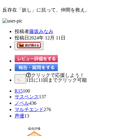
反存在「妖し」に抗って、仲間を救え。
投稿者
藤坂みなみ
投稿日
2024年 12月 11日
クリックで応援しよう！
1日に11回までクリック可能
R15
100
サスペンス
137
ノベル
436
マルチエンド
276
声優
13