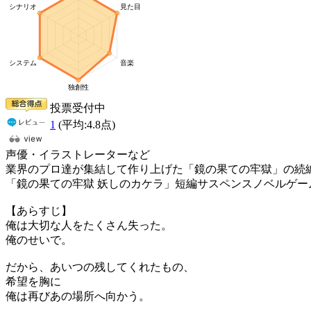
投票受付中
1
(平均:
4.8
点)
声優・イラストレーターなど
業界のプロ達が集結して作り上げた「鏡の果ての牢獄」の続
「鏡の果ての牢獄 妖しのカケラ」短編サスペンスノベルゲー
【あらすじ】
俺は大切な人をたくさん失った。
俺のせいで。
だから、あいつの残してくれたもの、
希望を胸に
俺は再びあの場所へ向かう。