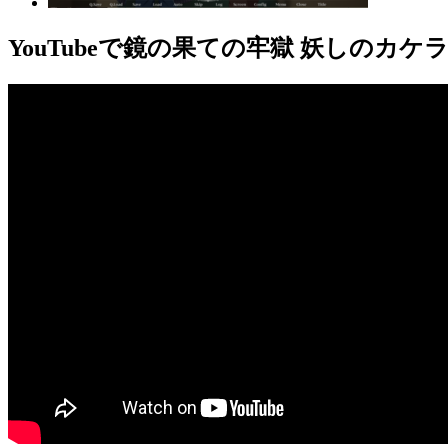
YouTube
で鏡の果ての牢獄 妖しのカケ