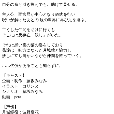
自分の命と引き換えでも。助けて見せる。
主人公、雨宮昴が中心となり儀式を行い
呪いが解けたあとの 鏡の世界に再び足を運ぶ。
亡くした仲間を助けに行くも
そこには反存在「妖し」がいた。
それは黒い靄の猫の姿をしており
昴達は、味方になった月城鏡と協力し
妖しに立ち向かいながら仲間を救っていく。
……代償があることも知らずに。
【キャスト】
企画・制作 藤坂みなみ
イラスト コリンヌ
シナリオ 藤坂みなみ
動画 pera
【声優】
月城鏡役：波野夏花