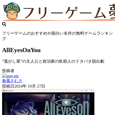
フリーゲームのおすすめや面白い名作の無料ゲームランキン
グ
AllEyesOnYou
”逃がし屋”の主人公と政治家の依頼人のドタバタ脱出劇
投稿者
春風さむさ
投稿日
2024年 10月 27日