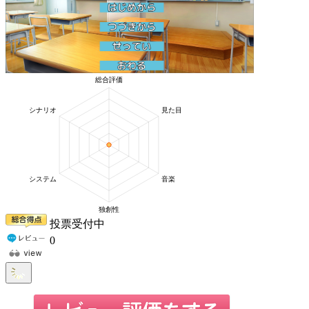
投票受付中
0